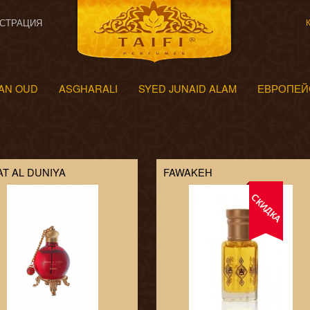
СТРАЦИЯ
AN OUD
ASGHARALI
SYED JUNAID ALAM
ЕВРОПЕЙ
T AL DUNIYA
FAWAKEH