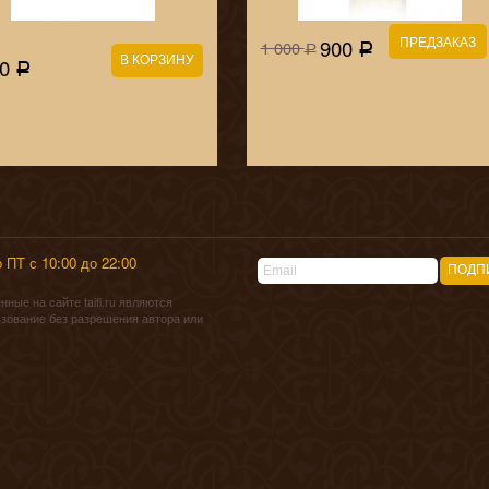
ПРЕДЗАКАЗ
900
1 000
Р
Р
00
Р
 ПТ с 10:00 до 22:00
ные на сайте taifi.ru являются
зование без разрешения автора или