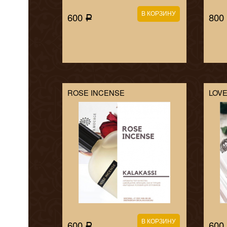
600
800
Р
ROSE INCENSE
LOV
600
600
Р