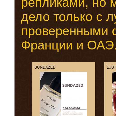
репликами, но м
дело только с 
проверенными ф
Франции и ОАЭ
SUNDAZED
LOS