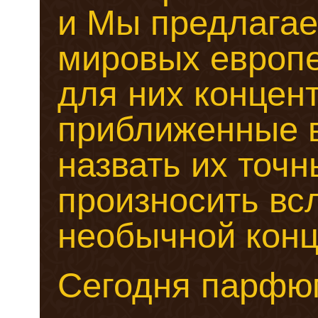
и Мы предлагае
мировых европе
для них концент
приближенные в
назвать их точн
произносить всл
необычной конц
Сегодня парфю