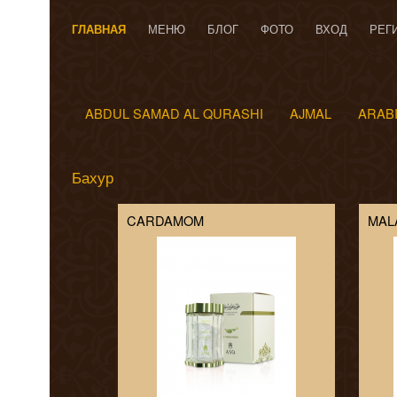
ГЛАВНАЯ
МЕНЮ
БЛОГ
ФОТО
ВХОД
РЕГ
ABDUL SAMAD AL QURASHI
AJMAL
ARAB
Бахур
CARDAMOM
MAL