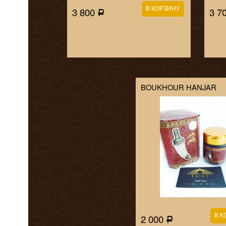
3 800
3 7
Р
BOUKHOUR HANJAR
2 000
Р