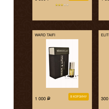
WARD TAIFI
ELIT
1 000
30
Р