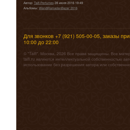
Автор:
Taifi Perfumes
28 июля 2016 19:49
Альбомы:
WandiRamadanBazar`2016
Для звонков +7 (921) 505-00-05, заказы пр
10:00 до 22:00
© "Taifi". Москва, 2026 Все права защищены. Все мат
taifi.ru являются интеллектуальной собственностью а
использование без разрешения автора или собственн